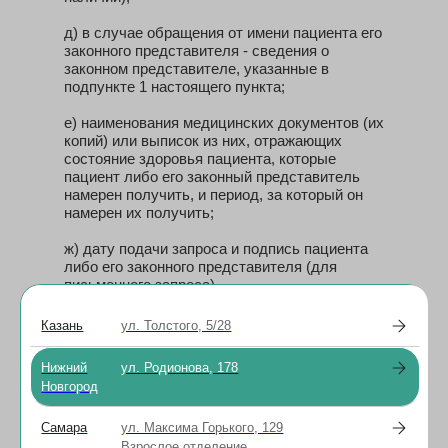
д) в случае обращения от имени пациента его
законного представителя - сведения о
законном представителе, указанные в
подпункте 1 настоящего пункта;
е) наименования медицинских документов (их
копий) или выписок из них, отражающих
состояние здоровья пациента, которые
пациент либо его законный представитель
намерен получить, и период, за который он
намерен их получить;
ж) дату подачи запроса и подпись пациента
либо его законного представителя (для
письменного запроса).
3. Срок обработки запроса составляет 30
Казань
ул. Толстого, 5/28
дней с момента получения клиникой запроса.
Нижний
ул. Родионова, 178
4. Копия медицинской документации
Новгород
предоставляется пациенту при личном
обращении либо почтой РФ заказным
Самара
письмом (Вам необходимо будет явиться на
ул. Максима Горького, 129
почту и забрать документы).
Взрослое отделение