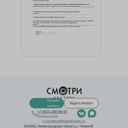
Онлайн
Задать вопрос
запись
+7 (831) 280-99-97
Позвоните мне
n.novgorod@smotriclinic.ru
603093, Нижегородская область, г Нижний