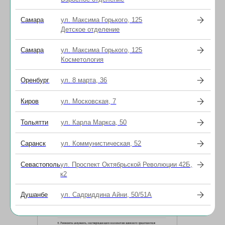
Самара
ул. Максима Горького, 125
1
Клиника действует в рамках ПРИКАЗА
Детское отделение
МИНЗДРАВА РФ от 31 июля 2020 г. N 789 н
Самара
ул. Максима Горького, 125
ОБ УТВЕРЖДЕНИИ ПОРЯДКА И
Косметология
СРОКОВ ПРЕДОСТАВЛЕНИЯ
МЕДИЦИНСКИХ ДОКУМЕНТОВ (ИХ
КОПИЙ) И ВЫПИСОК ИЗ НИХ
Оренбург
ул. 8 марта, 36
Киров
ул. Московская, 7
Тольятти
ул. Карла Маркса, 50
Саранск
ул. Коммунистическая, 52
Севастополь
ул. Проспект Октябрьской Революции 42Б,
к2
Душанбе
ул. Садриддина Айни, 50/51А