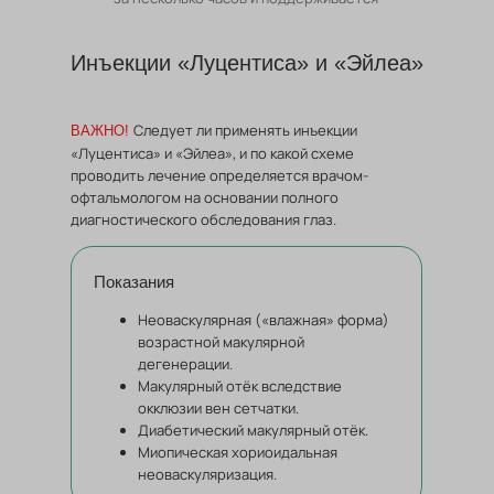
на протяжении месяца
Инъекции «Луцентиса» и «Эйлеа»
Следует ли применять инъекции
ВАЖНО!
«Луцентиса» и «Эйлеа», и по какой схеме
проводить лечение определяется врачом-
офтальмологом на основании полного
диагностического обследования глаз.
Показания
Неоваскулярная («влажная» форма)
возрастной макулярной
дегенерации.
Макулярный отёк вследствие
окклюзии вен сетчатки.
Диабетический макулярный отёк.
Миопическая хориоидальная
неоваскуляризация.