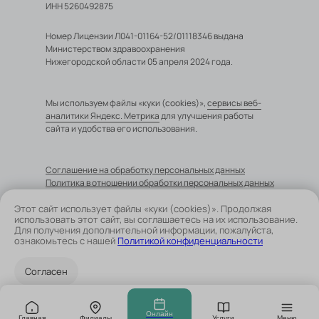
ИНН 5260492875
Номер Лицензии Л041-01164-52/01118346 выдана
Министерством здравоохранения
Нижегородской области 05 апреля 2024 года.
Мы используем файлы «куки (cookies)»,
сервисы веб-
аналитики Яндекс. Метрика
для улучшения работы
сайта и удобства его использования.
Cоглашение на обработку персональных данных
Политика в отношении обработки персональных данных
Этот сайт использует файлы «куки (cookies)». Продолжая
использовать этот сайт, вы соглашаетесь на их использование.
Для получения дополнительной информации, пожалуйста,
Размещенные на сайте данные не являются публичной
ознакомьтесь с нашей
Политикой конфиденциальности
офертой и носят информационный характер
Согласен
ИМЕЮТСЯ
ПРОТИВОПОКАЗАНИЯ.
Онлайн
Главная
Филиалы
Услуги
Меню