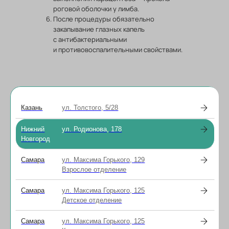
роговой оболочки у лимба.
После процедуры обязательно
закапывание глазных капель
с антибактериальными
и противовоспалительными свойствами.
Специалисты
Казань
ул. Толстого, 5/28
В нашей клинике работают
высококвалифицированные специалисты
Нижний
ул. Родионова, 178
с многолетним медицинским стажем, среди
Новгород
которых есть врачи высшей категории и
кандидаты медицинских наук.
Самара
ул. Максима Горького, 129
Взрослое отделение
Задать вопрос
Самара
ул. Максима Горького, 125
Детское отделение
Самара
ул. Максима Горького, 125