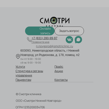
Онлайн
Задать вопрос
запись
+7 (831) 280-99-97
Позвоните мне
n.novgorod@smotriclinic.ru
603093, Нижегородская область, г Нижний
Новгород, ул Родионова, д. 178, помещ. п2
пн-пт 9:00 – 19:00
сб-вс 9:00 – 19:00
Услуги
Прайс
Структура и органы
Акции
управления
Пациентам
Контакты
© Смотри клиника
ООО «Смотри Нижний Новгород»
ОГРН 1235200034706