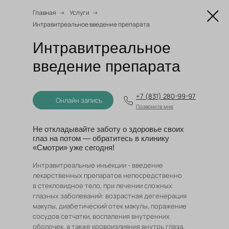
Главная
→
Услуги
→
Интравитреальное введение препарата
Онлайн запись
Интравитреальное
введение препарата
+7 (831) 280-99-97
Онлайн запись
Позвоните мне
Не откладывайте заботу о здоровье своих
глаз на потом — обратитесь в клинику
«Смотри» уже сегодня!
Интравитреальные инъекции - введение
лекарственных препаратов непосредственно
в стекловидное тело, при лечении сложных
глазных заболеваний: возрастная дегенерация
макулы, диабетический отек макулы, поражение
сосудов сетчатки, воспаления внутренних
оболочек, а также кровоизлияния внутрь глаза.