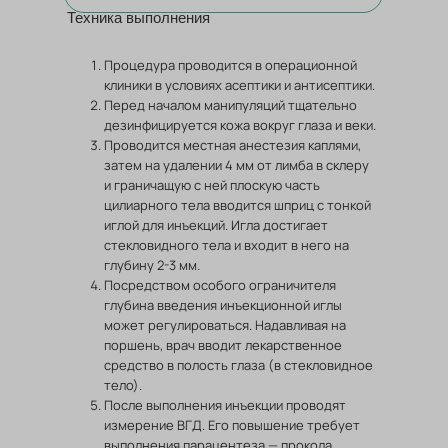
Техника выполнения
Процедура проводится в операционной
клиники в условиях асептики и антисептики.
Перед началом манипуляций тщательно
дезинфицируется кожа вокруг глаза и веки.
Проводится местная анестезия каплями,
затем на удалении 4 мм от лимба в склеру
и граничащую с ней плоскую часть
цилиарного тела вводится шприц с тонкой
иглой для инъекций. Игла достигает
стекловидного тела и входит в него на
глубину 2-3 мм.
Посредством особого ограничителя
глубина введения инъекционной иглы
может регулироваться. Надавливая на
поршень, врач вводит лекарственное
средство в полость глаза (в стекловидное
тело).
После выполнения инъекции проводят
измерение ВГД. Его повышение требует
выполнения парацентеза — прокола