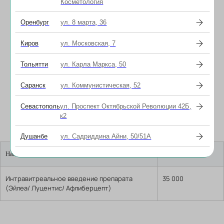
Косметология
Оренбург
ул. 8 марта, 36
Киров
ул. Московская, 7
Масленникова Юлия
Александровна
Тольятти
ул. Карла Маркса, 50
Врач-офтальмолог высшей
категории , офтальмохирург
Саранск
ул. Коммунистическая, 52
Севастополь
ул. Проспект Октябрьской Революции 42Б,
к2
Прайс
Онлайн запись
Душанбе
ул. Садриддина Айни, 50/51А
Наименование услуги
Стоимость
Интравитреальное введение препарата
35 000
(Эйлеа/ Луцентис/ Афлиберцепт)